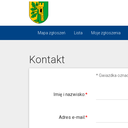
Portal
gminnej
komunikacji
Mapa zgłoszeń
Lista
Moje zgłoszenia
Kontakt
*
Gwiazdka oznac
Imię i nazwisko:
Adres e-mail: