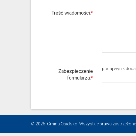
Treść wiadomości:
podaj
wynik dod
Zabezpieczenie
formularza:
© 2026. Gmina Osielsko. Wszystkie prawa zastrzeżone