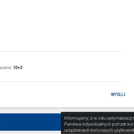
awania
:
10+3
WYŚLIJ
Informujemy, iż w celu optymalizacji
.
Państwa indywidualnych potrzeb kor
urządzeniach końcowych użytkownik